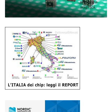
tecnologia
MagPack.