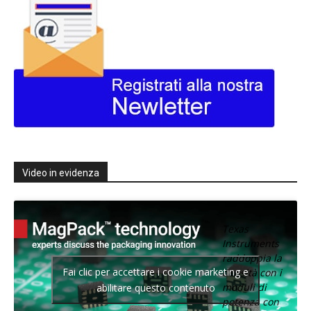
Video in evidenza
Texas
Instruments
raddoppia la
Fai clic per accettare i cookie marketing e
densità con i
moduli di
abilitare questo contenuto
potenza con