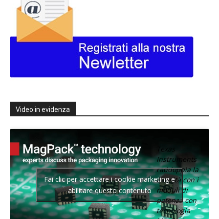
Video in evidenza
Texas
Instruments
raddoppia la
Fai clic per accettare i cookie marketing e
densità con i
moduli di
abilitare questo contenuto
potenza con
tecnologia