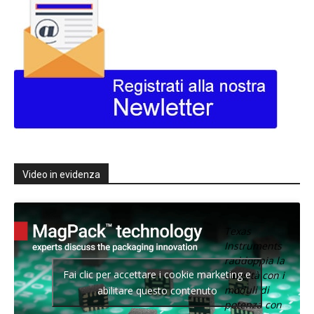
Video in evidenza
Texas
Instruments
raddoppia la
Fai clic per accettare i cookie marketing e
densità con i
moduli di
abilitare questo contenuto
potenza con