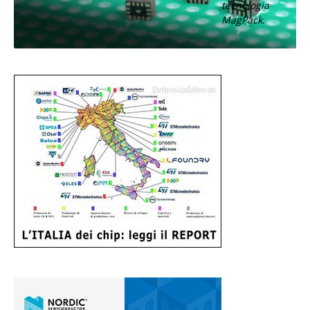
tecnologia
MagPack.