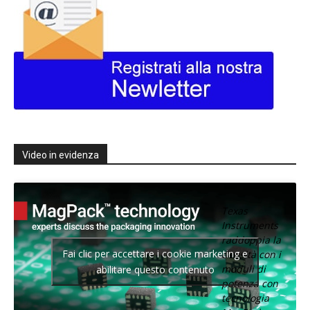
Video in evidenza
Texas
Instruments
raddoppia la
Fai clic per accettare i cookie marketing e
densità con i
moduli di
abilitare questo contenuto
potenza con
tecnologia