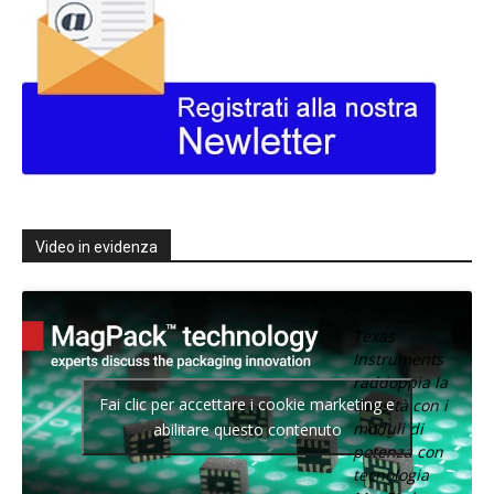
Video in evidenza
Texas
Instruments
raddoppia la
Fai clic per accettare i cookie marketing e
densità con i
moduli di
abilitare questo contenuto
potenza con
tecnologia