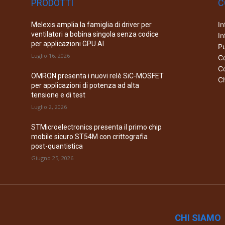
PRODOTTI
C
In
Melexis amplia la famiglia di driver per
ventilatori a bobina singola senza codice
In
per applicazioni GPU AI
Pu
Luglio 16, 2026
Co
Co
OMRON presenta i nuovi relè SiC-MOSFET
Ch
per applicazioni di potenza ad alta
tensione e di test
Luglio 2, 2026
STMicroelectronics presenta il primo chip
mobile sicuro ST54M con crittografia
post-quantistica
Giugno 25, 2026
CHI SIAMO