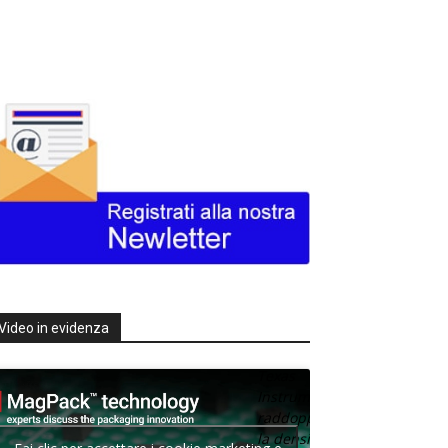
Video in evidenza
Texas
Instruments
raddoppia
la densità