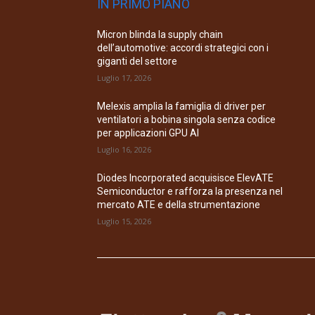
IN PRIMO PIANO
Micron blinda la supply chain
dell’automotive: accordi strategici con i
giganti del settore
Luglio 17, 2026
Melexis amplia la famiglia di driver per
ventilatori a bobina singola senza codice
per applicazioni GPU AI
Luglio 16, 2026
Diodes Incorporated acquisisce ElevATE
Semiconductor e rafforza la presenza nel
mercato ATE e della strumentazione
Luglio 15, 2026