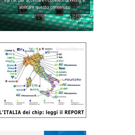
Fai clic per accettare i cookie marketing e
con i
abilitare questo contenuto
moduli di
potenza con
tecnologia
MagPack.