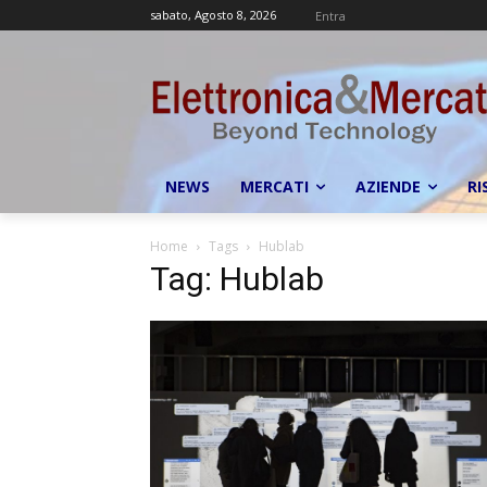
sabato, Agosto 8, 2026
Entra
NEWS
MERCATI
AZIENDE
RI
Home
Tags
Hublab
Tag: Hublab