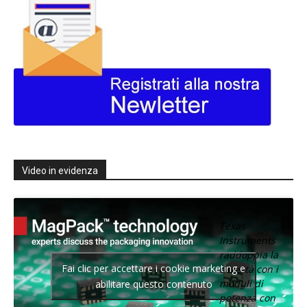
Video in evidenza
Texas
Instruments
raddoppia la
Fai clic per accettare i cookie marketing e
densità con i
moduli di
abilitare questo contenuto
potenza con