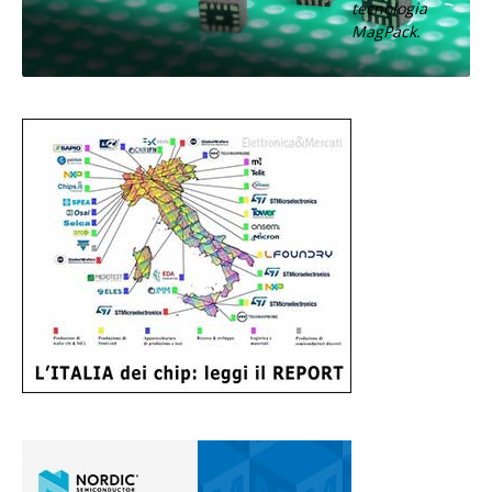
tecnologia
MagPack.