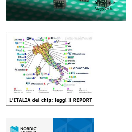
tecnologia
MagPack.