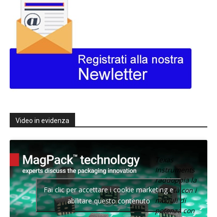
Video in evidenza
Texas
Instruments
raddoppia la
Fai clic per accettare i cookie marketing e
densità con i
moduli di
abilitare questo contenuto
potenza con