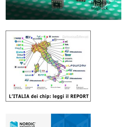
tecnologia
MagPack.