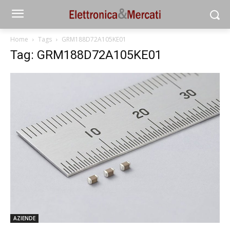
Home
Tags
GRM188D72A105KE01
Tag: GRM188D72A105KE01
AZIENDE