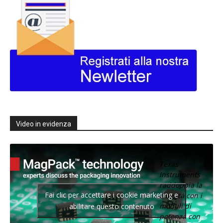
Video in evidenza
Texas
Instruments
raddoppia la
Fai clic per accettare i cookie marketing e
densità con i
moduli di
abilitare questo contenuto
potenza con