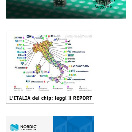
tecnologia
MagPack.