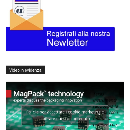
Video in evidenza
Texas
Instruments
raddoppia la
Fai clic per accettare i cookie marketing e
densità con i
moduli di
abilitare questo contenuto
potenza con