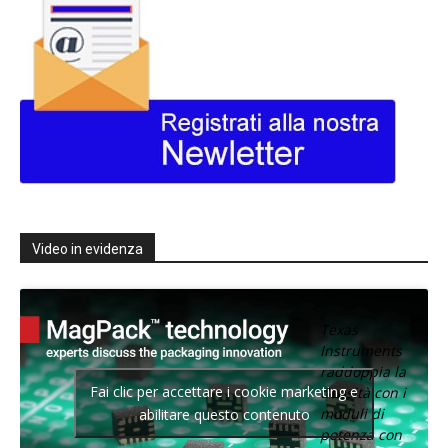
Video in evidenza
Texas
Instruments
raddoppia la
Fai clic per accettare i cookie marketing e
densità con i
moduli di
abilitare questo contenuto
potenza con