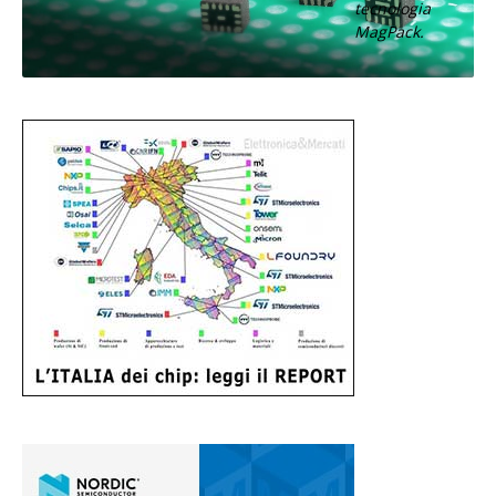
tecnologia
MagPack.