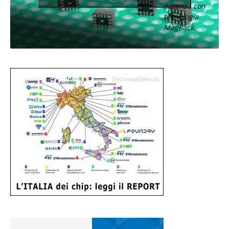
potenza con
tecnologia
MagPack.