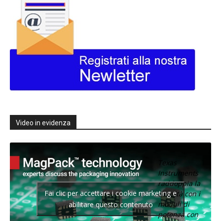
Video in evidenza
Texas
Instruments
raddoppia la
Fai clic per accettare i cookie marketing e
densità con i
moduli di
abilitare questo contenuto
potenza con