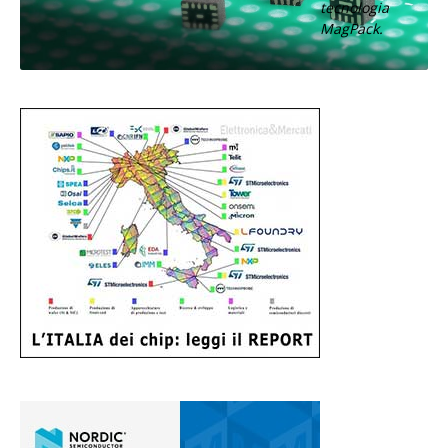
tecnologia
MagPack.