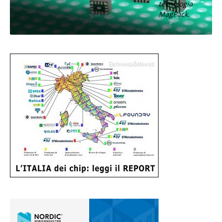
tecnologia
MagPack.