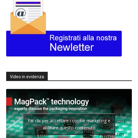
Video in evidenza
Texas
Instruments
raddoppia la
Fai clic per accettare i cookie marketing e
densità con i
moduli di
abilitare questo contenuto
potenza con