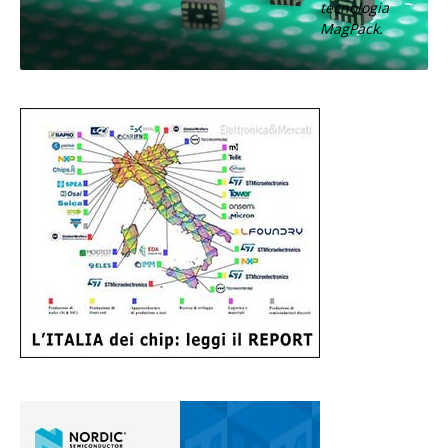
tecnologia
MagPack.