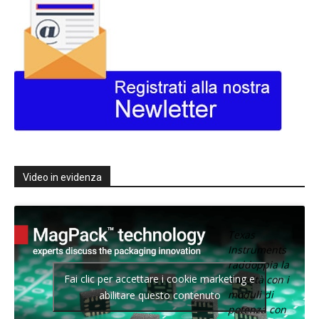
Video in evidenza
Texas
Instruments
raddoppia la
Fai clic per accettare i cookie marketing e
densità con i
moduli di
abilitare questo contenuto
potenza con