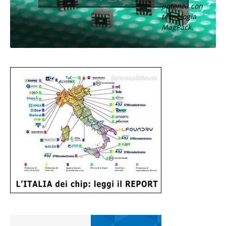
potenza con
tecnologia
MagPack.