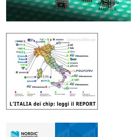
tecnologia
MagPack.