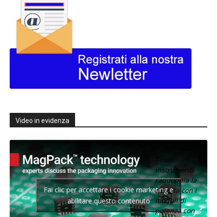
Video in evidenza
Texas
Instruments
raddoppia la
Fai clic per accettare i cookie marketing e
densità con i
moduli di
abilitare questo contenuto
potenza con