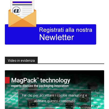
Video in evidenza
Texas
Instruments
raddoppia la
Fai clic per accettare i cookie marketing e
densità con i
moduli di
abilitare questo contenuto
potenza con