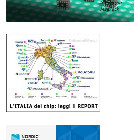
tecnologia
MagPack.