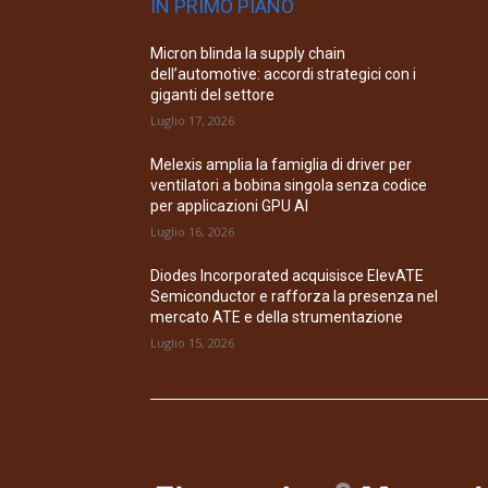
IN PRIMO PIANO
Micron blinda la supply chain
dell’automotive: accordi strategici con i
giganti del settore
Luglio 17, 2026
Melexis amplia la famiglia di driver per
ventilatori a bobina singola senza codice
per applicazioni GPU AI
Luglio 16, 2026
Diodes Incorporated acquisisce ElevATE
Semiconductor e rafforza la presenza nel
mercato ATE e della strumentazione
Luglio 15, 2026