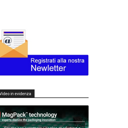
Video in evidenza
Texas
Instruments
raddoppia
la densità