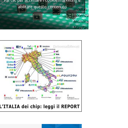
Fai clic per accettare i cookie marketing e
con i
abilitare questo contenuto
moduli di
potenza con
tecnologia
MagPack.