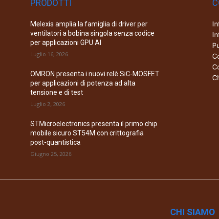
PRODOTTI
C
In
Melexis amplia la famiglia di driver per
ventilatori a bobina singola senza codice
In
per applicazioni GPU AI
Pu
Luglio 16, 2026
Co
Co
OMRON presenta i nuovi relè SiC-MOSFET
Ch
per applicazioni di potenza ad alta
tensione e di test
Luglio 2, 2026
STMicroelectronics presenta il primo chip
mobile sicuro ST54M con crittografia
post-quantistica
Giugno 25, 2026
CHI SIAMO