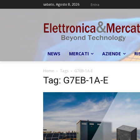
sabato, Agosto 8, 2026
Entra
NEWS
MERCATI
AZIENDE
RI
Home
Tags
G7EB-1A-E
Tag: G7EB-1A-E