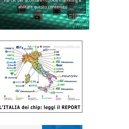
Fai clic per accettare i cookie marketing e
con i
abilitare questo contenuto
moduli di
potenza con
tecnologia
MagPack.