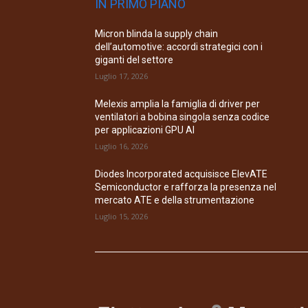
IN PRIMO PIANO
Micron blinda la supply chain
dell’automotive: accordi strategici con i
giganti del settore
Luglio 17, 2026
Melexis amplia la famiglia di driver per
ventilatori a bobina singola senza codice
per applicazioni GPU AI
Luglio 16, 2026
Diodes Incorporated acquisisce ElevATE
Semiconductor e rafforza la presenza nel
mercato ATE e della strumentazione
Luglio 15, 2026