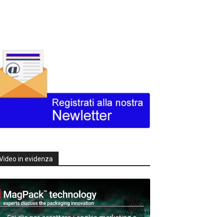
Video in evidenza
Texas
Instruments
raddoppia
la densità