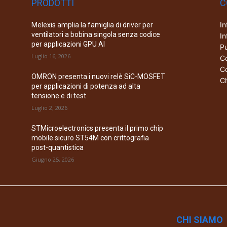
PRODOTTI
C
In
Melexis amplia la famiglia di driver per
ventilatori a bobina singola senza codice
In
per applicazioni GPU AI
Pu
Luglio 16, 2026
Co
Co
OMRON presenta i nuovi relè SiC-MOSFET
Ch
per applicazioni di potenza ad alta
tensione e di test
Luglio 2, 2026
STMicroelectronics presenta il primo chip
mobile sicuro ST54M con crittografia
post-quantistica
Giugno 25, 2026
CHI SIAMO