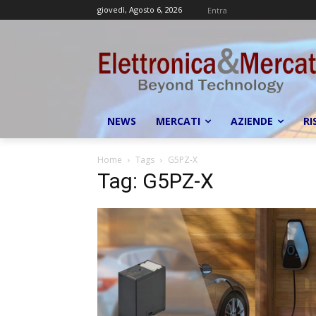
giovedì, Agosto 6, 2026
Entra
NEWS
MERCATI
AZIENDE
RI
Home
Tags
G5PZ-X
Tag: G5PZ-X