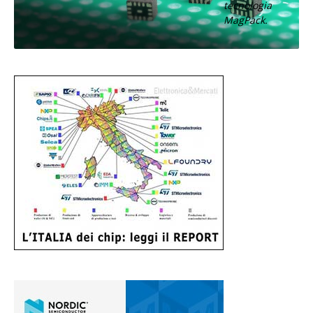
tecnologia
MagPack.