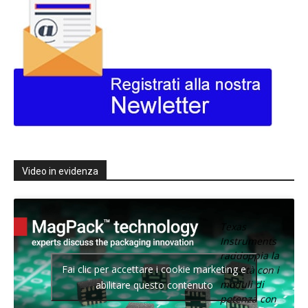
Video in evidenza
Texas
Instruments
raddoppia la
Fai clic per accettare i cookie marketing e
densità con i
moduli di
abilitare questo contenuto
potenza con