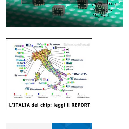
potenza con
tecnologia
MagPack.