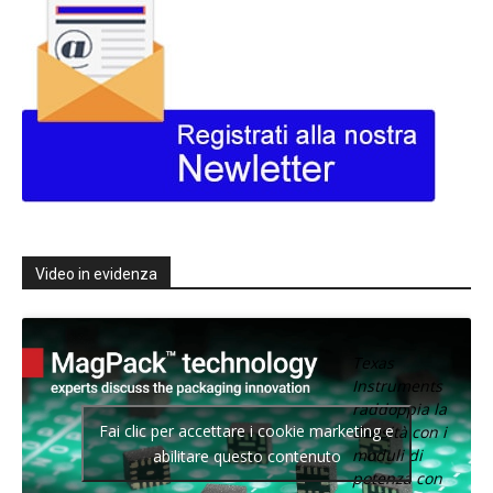
Video in evidenza
Texas
Instruments
raddoppia la
Fai clic per accettare i cookie marketing e
densità con i
moduli di
abilitare questo contenuto
potenza con