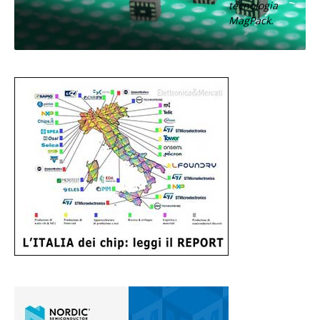
tecnologia
MagPack.