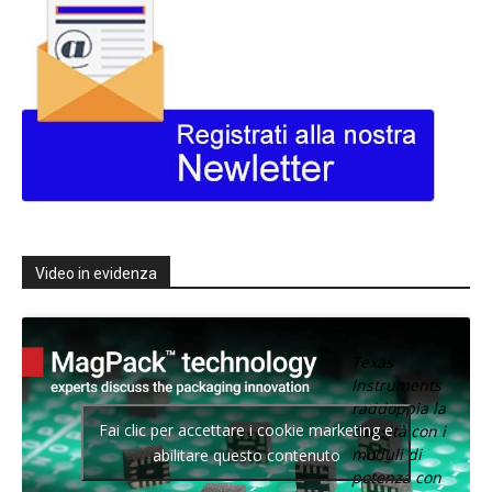
Video in evidenza
Texas
Instruments
raddoppia la
Fai clic per accettare i cookie marketing e
densità con i
moduli di
abilitare questo contenuto
potenza con