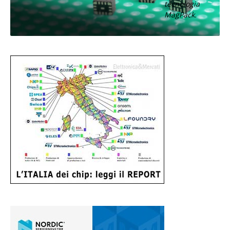
tecnologia
MagPack.