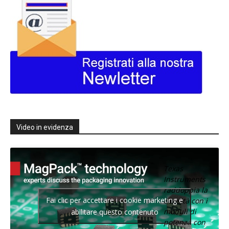
Video in evidenza
Texas
Instruments
raddoppia la
Fai clic per accettare i cookie marketing e
densità con i
moduli di
abilitare questo contenuto
potenza con