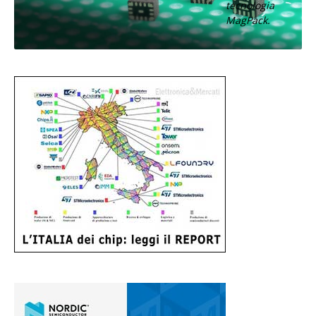
tecnologia
MagPack.