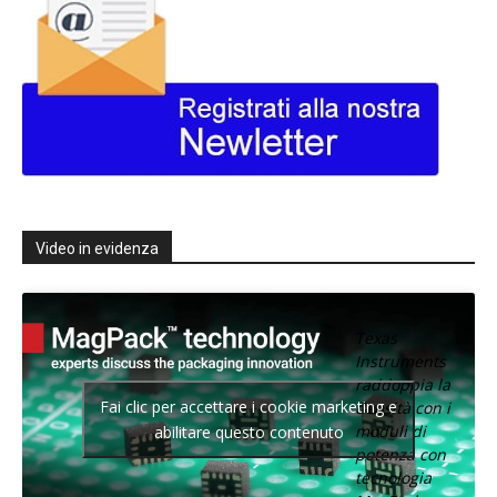
Video in evidenza
Texas
Instruments
raddoppia la
Fai clic per accettare i cookie marketing e
densità con i
moduli di
abilitare questo contenuto
potenza con
tecnologia