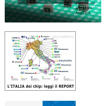
potenza con
tecnologia
MagPack.