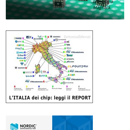
tecnologia
MagPack.