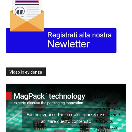
Video in evidenza
Texas
Instruments
raddoppia la
Fai clic per accettare i cookie marketing e
densità con i
moduli di
abilitare questo contenuto
potenza con