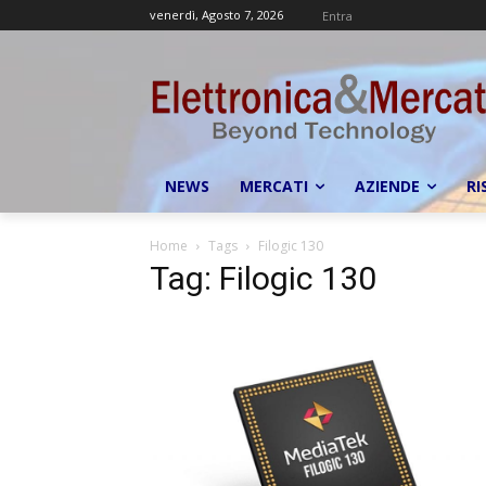
venerdì, Agosto 7, 2026
Entra
NEWS
MERCATI
AZIENDE
RI
Home
Tags
Filogic 130
Tag: Filogic 130