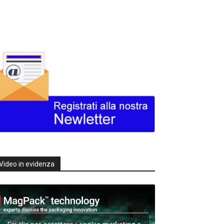
Video in evidenza
Texas
Instruments
raddoppia
la densità