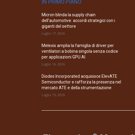
IN PRIMO PIANO
Micron blinda la supply chain
dell’automotive: accordi strategici con i
giganti del settore
Luglio 17, 2026
Melexis amplia la famiglia di driver per
ventilatori a bobina singola senza codice
per applicazioni GPU AI
Luglio 16, 2026
Diodes Incorporated acquisisce ElevATE
Semiconductor e rafforza la presenza nel
mercato ATE e della strumentazione
Luglio 15, 2026