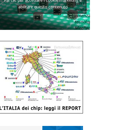
Fai clic per accettare i cookie marketing e
con i
abilitare questo contenuto
moduli di
potenza con
tecnologia
MagPack.