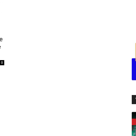
e
e
0