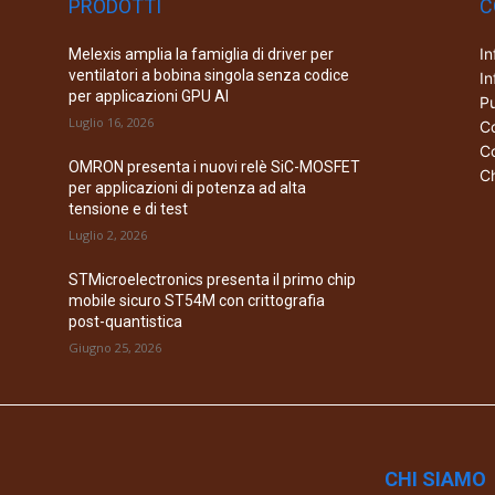
PRODOTTI
C
In
Melexis amplia la famiglia di driver per
ventilatori a bobina singola senza codice
In
per applicazioni GPU AI
Pu
Luglio 16, 2026
Co
Co
OMRON presenta i nuovi relè SiC-MOSFET
Ch
per applicazioni di potenza ad alta
tensione e di test
Luglio 2, 2026
STMicroelectronics presenta il primo chip
mobile sicuro ST54M con crittografia
post-quantistica
Giugno 25, 2026
CHI SIAMO