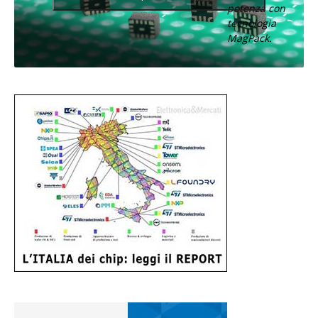
potenza con
tecnologia
MagPack.