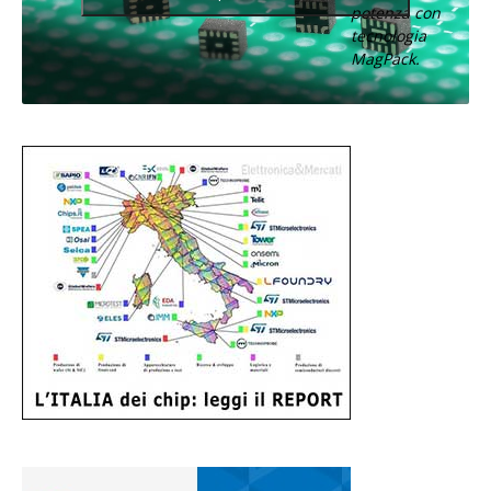
potenza con
tecnologia
MagPack.