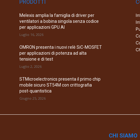
PRODOTTI
C
In
Melexis amplia la famiglia di driver per
ventilatori a bobina singola senza codice
In
per applicazioni GPU AI
Pu
Luglio 16, 2026
Co
Co
OMRON presenta i nuovi relè SiC-MOSFET
Ch
per applicazioni di potenza ad alta
tensione e di test
Luglio 2, 2026
STMicroelectronics presenta il primo chip
mobile sicuro ST54M con crittografia
post-quantistica
Giugno 25, 2026
CHI SIAMO