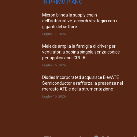
IN PRIMO PIANO
Micron blinda la supply chain
dell’automotive: accordi strategici con i
giganti del settore
Luglio 17, 2026
Melexis amplia la famiglia di driver per
ventilatori a bobina singola senza codice
per applicazioni GPU AI
Luglio 16, 2026
Diodes Incorporated acquisisce ElevATE
Semiconductor e rafforza la presenza nel
mercato ATE e della strumentazione
Luglio 15, 2026