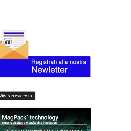
Video in evidenza
Texas
Instruments
raddoppia
la densità