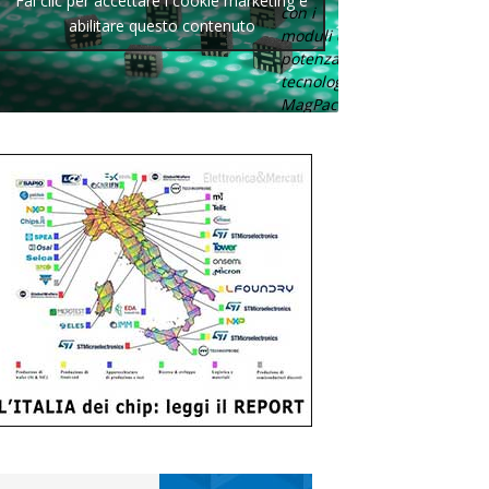
Fai clic per accettare i cookie marketing e
con i
abilitare questo contenuto
moduli di
potenza con
tecnologia
MagPack.