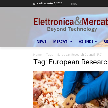
giovedì, Agosto 6, 2026
Entra
NEWS
MERCATI
AZIENDE
RI
Home
Tags
European Research Council (ERC)
Tag: European Researc