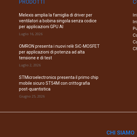
PRODOTTI
C
In
Melexis amplia la famiglia di driver per
ventilatori a bobina singola senza codice
In
per applicazioni GPU AI
Pu
Luglio 16, 2026
Co
Co
OMRON presenta i nuovi relè SiC-MOSFET
Ch
per applicazioni di potenza ad alta
tensione e di test
Luglio 2, 2026
STMicroelectronics presenta il primo chip
mobile sicuro ST54M con crittografia
post-quantistica
Giugno 25, 2026
CHI SIAMO