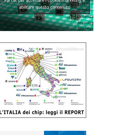
Fai clic per accettare i cookie marketing e
con i
abilitare questo contenuto
moduli di
potenza con
tecnologia
MagPack.