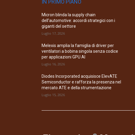
IN PRIMO PIANO
Micron blinda la supply chain
dell’automotive: accordi strategici con i
giganti del settore
Luglio 17, 2026
Melexis amplia la famiglia di driver per
ventilatori a bobina singola senza codice
per applicazioni GPU AI
Luglio 16, 2026
Diodes Incorporated acquisisce ElevATE
Semiconductor e rafforza la presenza nel
mercato ATE e della strumentazione
Luglio 15, 2026