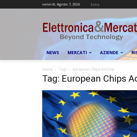
venerdì, Agosto 7, 2026
Entra
NEWS
MERCATI
AZIENDE
RI
Home
Tags
European Chips ActChip
Tag: European Chips A