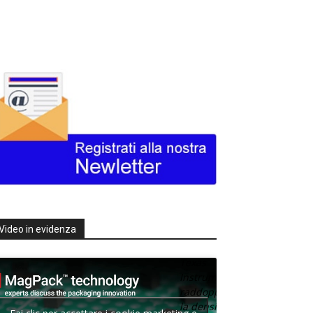
Video in evidenza
Texas
Instruments
raddoppia
la densità