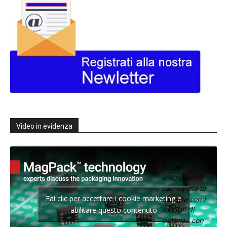
Video in evidenza
Texas
Instruments
raddoppia la
Fai clic per accettare i cookie marketing e
densità con i
moduli di
abilitare questo contenuto
potenza con