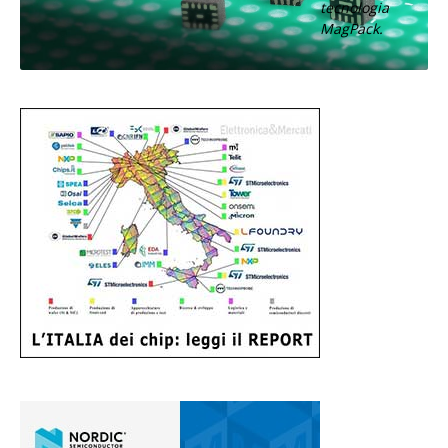
tecnologia
MagPack.