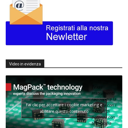
Video in evidenza
Texas
Instruments
raddoppia la
Fai clic per accettare i cookie marketing e
densità con i
moduli di
abilitare questo contenuto
potenza con
tecnologia