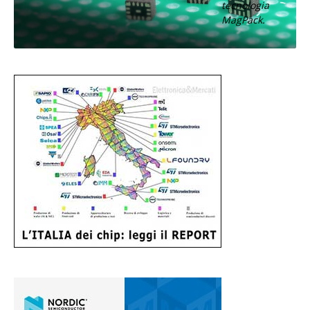
tecnologia
MagPack.