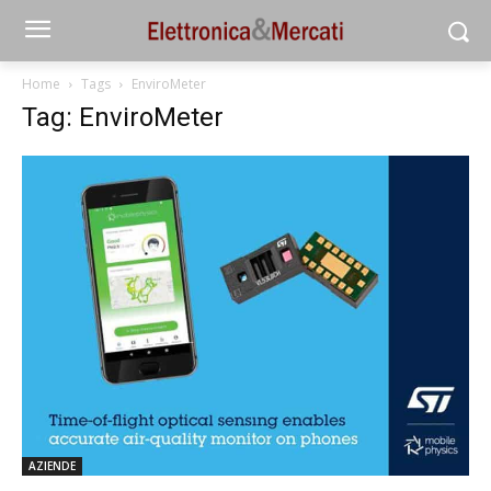
Home
Tags
EnviroMeter
Tag: EnviroMeter
AZIENDE