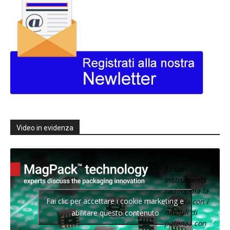
Video in evidenza
Texas
Instruments
raddoppia la
Fai clic per accettare i cookie marketing e
densità con i
moduli di
abilitare questo contenuto
potenza con