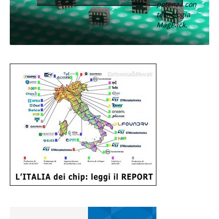
potenza con
tecnologia
MagPack.