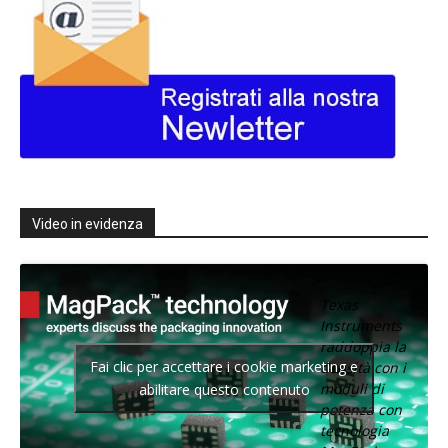
Video in evidenza
Texas
Instruments
raddoppia la
Fai clic per accettare i cookie marketing e
densità con i
moduli di
abilitare questo contenuto
potenza con
tecnologia