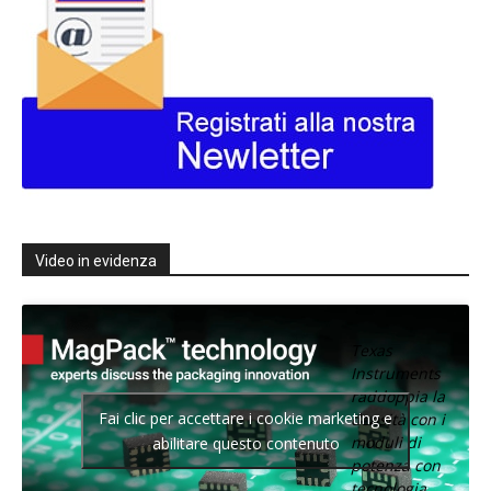
Video in evidenza
Texas
Instruments
raddoppia la
Fai clic per accettare i cookie marketing e
densità con i
moduli di
abilitare questo contenuto
potenza con
tecnologia