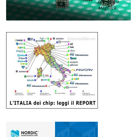
tecnologia
MagPack.