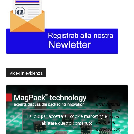
Video in evidenza
Texas
Instruments
raddoppia la
Fai clic per accettare i cookie marketing e
densità con i
moduli di
abilitare questo contenuto
potenza con