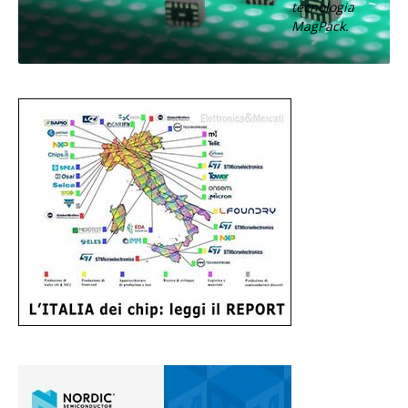
tecnologia
MagPack.