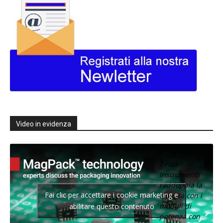
Video in evidenza
Texas
Instruments
raddoppia la
Fai clic per accettare i cookie marketing e
densità con i
moduli di
abilitare questo contenuto
potenza con