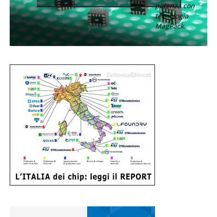
potenza con
tecnologia
MagPack.