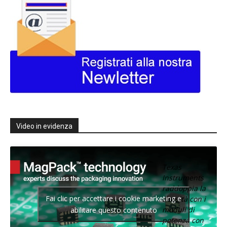
Video in evidenza
Texas
Instruments
raddoppia la
Fai clic per accettare i cookie marketing e
densità con i
moduli di
abilitare questo contenuto
potenza con