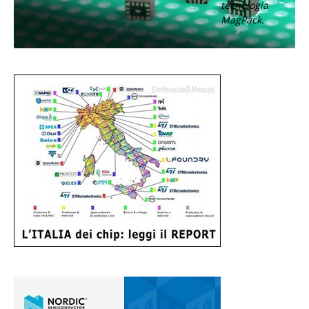
tecnologia
MagPack.