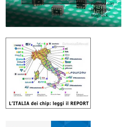
potenza con
tecnologia
MagPack.