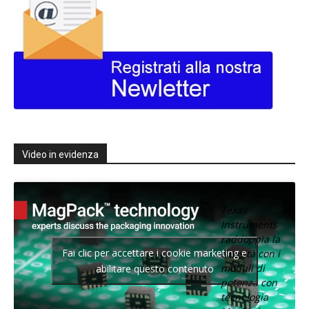
Video in evidenza
Texas
Instruments
raddoppia la
Fai clic per accettare i cookie marketing e
densità con i
moduli di
abilitare questo contenuto
potenza con
tecnologia