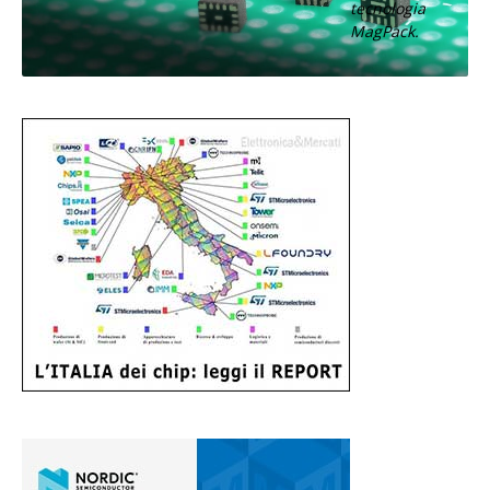
tecnologia
MagPack.