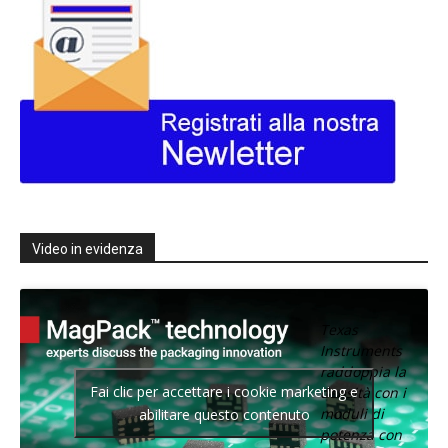
Video in evidenza
Texas
Instruments
raddoppia la
Fai clic per accettare i cookie marketing e
densità con i
moduli di
abilitare questo contenuto
potenza con