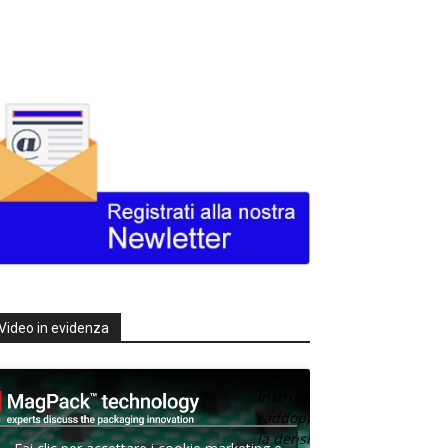
Video in evidenza
Texas
Instruments
raddoppia
la densità