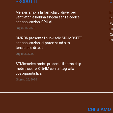
PRODOTTI
C
In
Melexis amplia la famiglia di driver per
ventilatori a bobina singola senza codice
In
per applicazioni GPU AI
Pu
Luglio 16, 2026
Co
Co
OMRON presenta i nuovi relè SiC-MOSFET
Ch
per applicazioni di potenza ad alta
tensione e di test
Luglio 2, 2026
STMicroelectronics presenta il primo chip
mobile sicuro ST54M con crittografia
post-quantistica
Giugno 25, 2026
CHI SIAMO