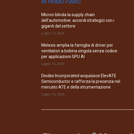
IN PRIMO PIANO
Micron blinda la supply chain
dell’automotive: accordi strategici con i
giganti del settore
Luglio 17, 2026
Melexis amplia la famiglia di driver per
ventilatori a bobina singola senza codice
per applicazioni GPU AI
Luglio 16, 2026
Diodes Incorporated acquisisce ElevATE
Semiconductor e rafforza la presenza nel
mercato ATE e della strumentazione
Luglio 15, 2026