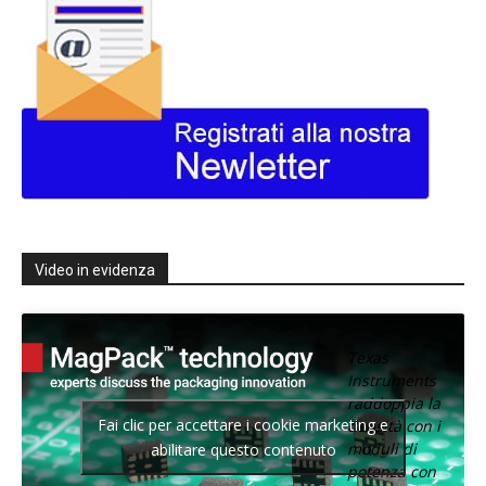
Video in evidenza
Texas
Instruments
raddoppia la
Fai clic per accettare i cookie marketing e
densità con i
moduli di
abilitare questo contenuto
potenza con