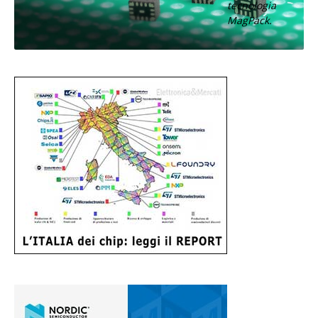
tecnologia
MagPack.