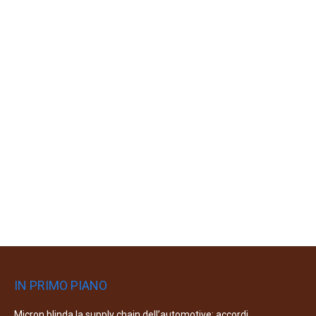
IN PRIMO PIANO
Micron blinda la supply chain dell’automotive: accordi