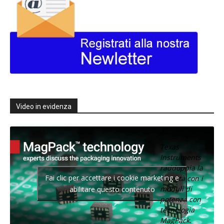
Video in evidenza
Texas
Instruments
raddoppia la
Fai clic per accettare i cookie marketing e
densità con i
moduli di
abilitare questo contenuto
potenza con
tecnologia
MagPack.