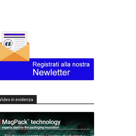
Video in evidenza
Texas
Instruments
raddoppia
la densità