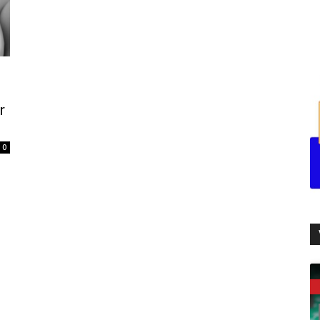
i
e
r
0