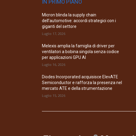
IN PRIMO PIANO
Micron blinda la supply chain
dell’automotive: accordi strategici con i
giganti del settore
Luglio 17, 2026
Melexis amplia la famiglia di driver per
ventilatori a bobina singola senza codice
per applicazioni GPU AI
Luglio 16, 2026
Diodes Incorporated acquisisce ElevATE
Semiconductor e rafforza la presenza nel
mercato ATE e della strumentazione
Luglio 15, 2026