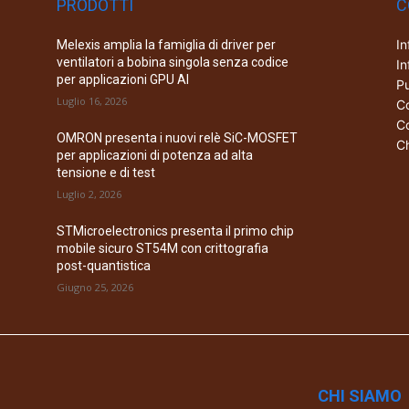
PRODOTTI
C
In
Melexis amplia la famiglia di driver per
ventilatori a bobina singola senza codice
In
per applicazioni GPU AI
Pu
Luglio 16, 2026
Co
Co
OMRON presenta i nuovi relè SiC-MOSFET
Ch
per applicazioni di potenza ad alta
tensione e di test
Luglio 2, 2026
STMicroelectronics presenta il primo chip
mobile sicuro ST54M con crittografia
post-quantistica
Giugno 25, 2026
CHI SIAMO