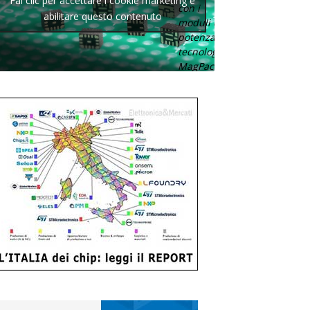
Fai clic per accettare i cookie marketing e
con i
abilitare questo contenuto
moduli di
potenza con
tecnologia
MagPack.